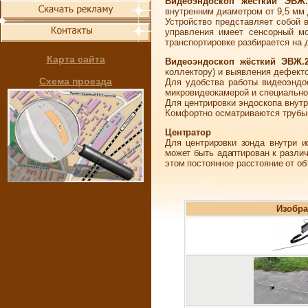
Видеоэндоскоп жёсткий ЭВЖ.
внутренним диаметром от 9,5 мм 
Устройство представляет собой 
управления имеет сенсорный мо
транспортировке разбирается на 
Карта сайта
Видеоэндоскоп жёсткий ЭВЖ.2
коллектору) и выявления дефекто
Схема проезда
Для удобства работы видеоэндо
микровидеокамерой и специально 
Для центрировки эндоскопа внутр
Комфортно осматриваются трубы 
Центратор
Для центрировки зонда внутри 
может быть адаптирован к разли
этом постоянное расстояние от об
Изобра