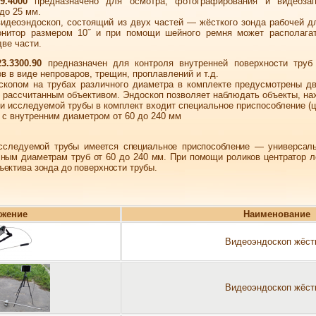
9.4000
пред­назначено для осмотра, фотографирования и видеозап
до 25 мм.
видеоэндоскоп, состоящий из двух частей — жёсткого зонда рабочей д
нитор размером 10˝ и при помощи шейного ремня может располагат
две части.
3.3300.90
предназначен для контроля внутренней поверхности труб
в в виде непроваров, трещин, проплавлений и т.д.
скопом на трубах различного диаметра в комплекте предусмотрены дв
рассчитанным объективом. Эндоскоп позволяет наблюдать объекты, наход
и исследуемой трубы в комплект входит специальное приспособление (ц
с внутренним диаметром от 60 до 240 мм
исследуемой трубы имеется специальное приспособление — универсаль
чным диаметрам труб от 60 до 240 мм. При помощи роликов центратор л
ъектива зонда до поверхности трубы.
жение
Наименование
Видеоэндоскоп жёст
Видеоэндоскоп жёст