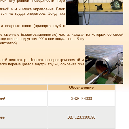
иси внутренней поверхности труб
линой 4 м и блока управления. Блок
ься на груди оператора. Зонд при
 и сварных швов (приварка труб к
е сменные (взаимозаменяемые) части, каждая из которых со своей
ящиеся под углом 90° к оси зонда, т.е. сбоку.
ентратор).
ный центратор. Центратор перестраиваемый и
егко перемещается внутри трубы, сохраняя при
Обозначение
кий
ЭВЖ.9.4000
кий
ЭВЖ.23.3300.90