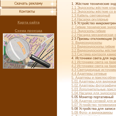
1. Жёсткие технические эндо
1.1 Эндоскопы жёсткие кла
1.2 Эндоскопы жёсткие со 
1.3 Кабель световодный
1.4 Насадки окулярные
Карта сайта
1.5 Устройство микрометрен
2. Гибкие технические энд
Схема проезда
2.1 Эндоскопы гибкие
2.2 Насадка механическая о
2.3 Призмы отклоняющие (бок
3. Видеоэндоскопы
3.1 Видеоэндоскопы гибкие
3.2 Видеоэндоскопы жёстки
3.3 Система контроля камер
4. Источники света для эндо
4.1 Источники света на баз
4.2 Источники света на ба
4.3 Светодиодные источник
4.4 Адаптеры сетевые
5. Адаптеры и приспособле
5.01 Адаптеры для видеока
5.02 Адаптеры фотографич
5.03 Дополнительные прис
5.04 Насадки для эндоскоп
5.05 Монитор портативный
5.06 Адаптер сетевой для 
5.07 Устройство телевизио
5.08 Устройства для записи 
5.09 Фото- и видеокамеры